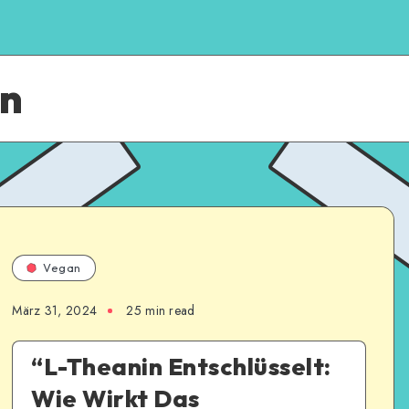
an
Vegan
März 31, 2024
25
min read
“L-Theanin Entschlüsselt:
Wie Wirkt Das