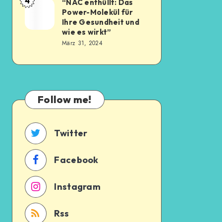
4
“NAC enthüllt: Das
Power-Molekül für
Ihre Gesundheit und
wie es wirkt”
März 31, 2024
Follow me!
Twitter
Facebook
Instagram
Rss