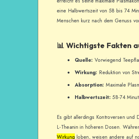
erreicht es seine maximale Plasmakon
eine Halbwertszeit von 58 bis 74 Mi
Menschen kurz nach dem Genuss von
📊 Wichtigste Fakten au
Quelle:
Vorwiegend Teepfl
Wirkung:
Reduktion von Str
Absorption:
Maximale Plasm
Halbwertszeit:
58-74 Minu
Es gibt allerdings Kontroversen und 
L-Theanin in höheren Dosen. Währe
Wirkung
loben, weisen andere auf no