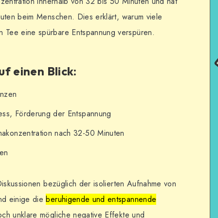
zentration innerhalb von 32 bis 50 Minuten und hat
nuten beim Menschen. Dies erklärt, warum viele
 Tee eine spürbare Entspannung verspüren.
f einen Blick:
anzen
ess, Förderung der Entspannung
akonzentration nach 32-50 Minuten
ten
Diskussionen bezüglich der isolierten Aufnahme von
nd einige die
beruhigende und entspannende
ch unklare mögliche negative Effekte und