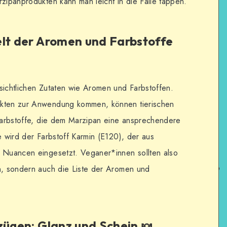
rzipanprodukten kann man leicht in die Falle tappen.
elt der Aromen und Farbstoffe
sichtlichen Zutaten wie Aromen und Farbstoffen.
ukten zur Anwendung kommen, können tierischen
 Farbstoffe, die dem Marzipan eine ansprechendere
e wird der Farbstoff Karmin (E120), der aus
e Nuancen eingesetzt. Veganer*innen sollten also
en, sondern auch die Liste der Aromen und
zügen: Glanz und Schein 🍬