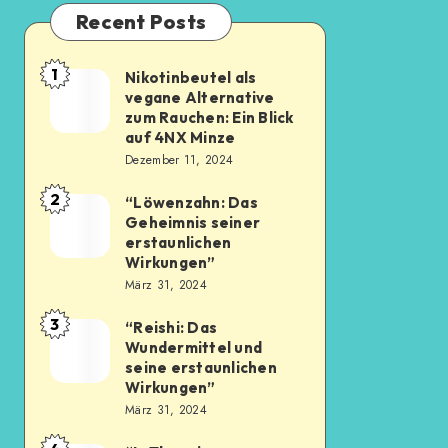
Recent Posts
1
Nikotinbeutel als
vegane Alternative
zum Rauchen: Ein Blick
auf 4NX Minze
Dezember 11, 2024
2
“Löwenzahn: Das
Geheimnis seiner
erstaunlichen
Wirkungen”
März 31, 2024
3
“Reishi: Das
Wundermittel und
seine erstaunlichen
Wirkungen”
März 31, 2024