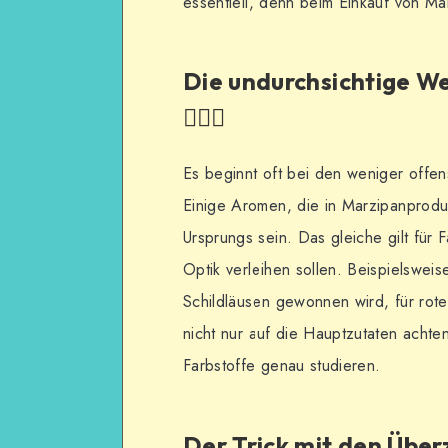
essentiell, denn beim Einkauf von Ma
Die undurchsichtige W
🕵️‍♀️🌈
Es beginnt oft bei den weniger offen
Einige Aromen, die in Marzipanprod
Ursprungs sein. Das gleiche gilt für
Optik verleihen sollen. Beispielsweis
Schildläusen gewonnen wird, für rot
nicht nur auf die Hauptzutaten acht
Farbstoffe genau studieren.
Der Trick mit den Über