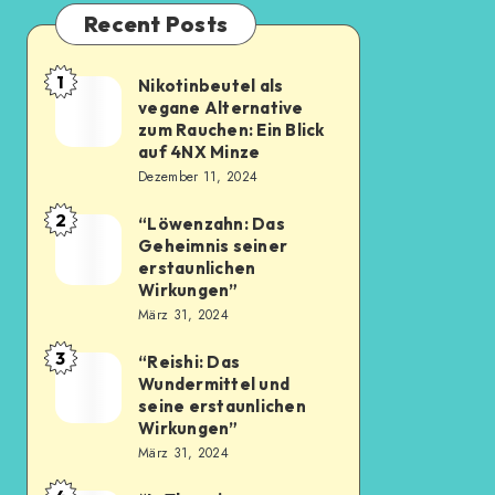
Recent Posts
1
Nikotinbeutel als
vegane Alternative
zum Rauchen: Ein Blick
auf 4NX Minze
Dezember 11, 2024
2
“Löwenzahn: Das
Geheimnis seiner
erstaunlichen
Wirkungen”
März 31, 2024
3
“Reishi: Das
Wundermittel und
seine erstaunlichen
Wirkungen”
März 31, 2024