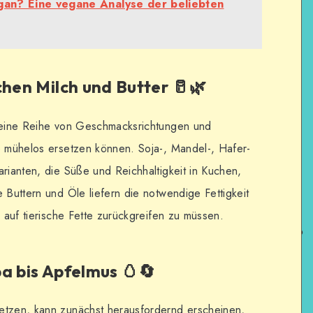
gan? Eine vegane Analyse der beliebten
chen Milch und Butter 🥛🌿
n eine Reihe von Geschmacksrichtungen und
e mühelos ersetzen können. Soja-, Mandel-, Hafer-
arianten, die Süße und Reichhaltigkeit in Kuchen,
 Buttern und Öle liefern die notwendige Fettigkeit
e auf tierische Fette zurückgreifen zu müssen.
a bis Apfelmus 🥚🔄
etzen, kann zunächst herausfordernd erscheinen,