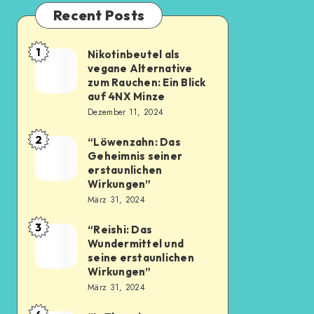
Recent Posts
1
Nikotinbeutel als
vegane Alternative
zum Rauchen: Ein Blick
auf 4NX Minze
Dezember 11, 2024
2
“Löwenzahn: Das
Geheimnis seiner
erstaunlichen
Wirkungen”
März 31, 2024
3
“Reishi: Das
Wundermittel und
seine erstaunlichen
Wirkungen”
März 31, 2024