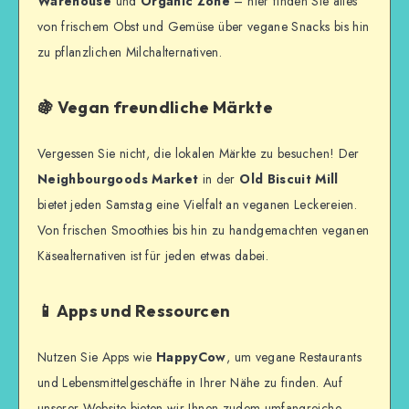
Warehouse
und
Organic Zone
– hier finden Sie alles
von frischem Obst und Gemüse über vegane Snacks bis hin
zu pflanzlichen Milchalternativen.
🍇 Vegan freundliche Märkte
Vergessen Sie nicht, die lokalen Märkte zu besuchen! Der
Neighbourgoods Market
in der
Old Biscuit Mill
bietet jeden Samstag eine Vielfalt an veganen Leckereien.
Von frischen Smoothies bis hin zu handgemachten veganen
Käsealternativen ist für jeden etwas dabei.
📱 Apps und Ressourcen
Nutzen Sie Apps wie
HappyCow
, um vegane Restaurants
und Lebensmittelgeschäfte in Ihrer Nähe zu finden. Auf
unserer Website bieten wir Ihnen zudem umfangreiche