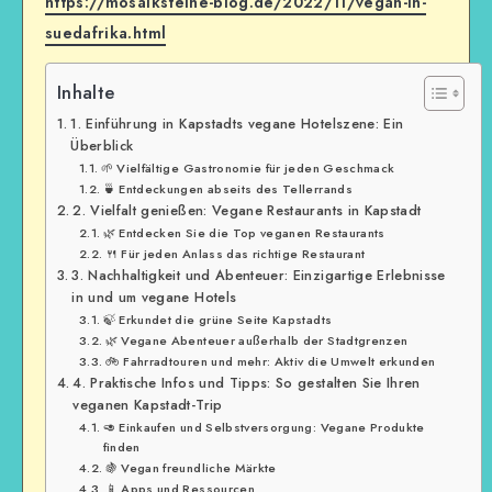
https://mosaiksteine-blog.de/2022/11/vegan-in-
suedafrika.html
Inhalte
1. Einführung in Kapstadts vegane Hotelszene: Ein
Überblick
🌱 Vielfältige Gastronomie für jeden Geschmack
🍵 Entdeckungen abseits des Tellerrands
2. Vielfalt genießen: Vegane Restaurants in Kapstadt
🌿 Entdecken Sie die Top veganen Restaurants
🍴 Für jeden Anlass das richtige Restaurant
3. Nachhaltigkeit und Abenteuer: Einzigartige Erlebnisse
in und um vegane Hotels
🍃 Erkundet die grüne Seite Kapstadts
🌿 Vegane Abenteuer außerhalb der Stadtgrenzen
🚲 Fahrradtouren und mehr: Aktiv die Umwelt erkunden
4. Praktische Infos und Tipps: So gestalten Sie Ihren
veganen Kapstadt-Trip
🥑 Einkaufen und Selbstversorgung: Vegane Produkte
finden
🍇 Vegan freundliche Märkte
📱 Apps und Ressourcen