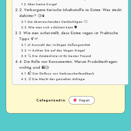
Aber keine Sorge!
2. Verborgene tierische Inhaltsstoffe im Eistee: Was steckt
dahinter? 🧐🍵
Die überraschenden Verdächtigen 🕵️‍♂️
Wie man sich schützen kann 🛡️
3. Wie man sicherstellt, dass Eistee vegan ist: Praktische
Tipps 🍹🌱
🌿 Auswahl der richtigen Süßungsmittel
👀 Achten Sie auf das Vegan-Siegel
🔍 Die Zutatenliste ist Ihr bester Freund
4. Die Rolle von Konsumenten: Warum Produktanfragen
wichtig sind 🛍️🧐
📬 Der Einfluss von Verbraucherfeedback
🛒 Die Macht der gezielten Anfrage
Categorized in:
Vegan