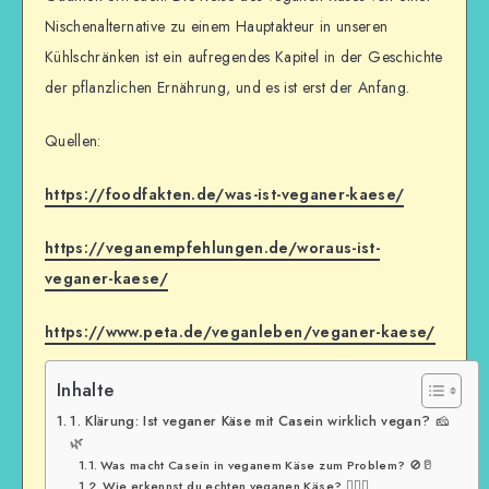
Nischenalternative zu einem Hauptakteur in unseren
Kühlschränken ist ein aufregendes Kapitel in der Geschichte
der pflanzlichen Ernährung, und es ist erst der Anfang.
Quellen:
https://foodfakten.de/was-ist-veganer-kaese/
https://veganempfehlungen.de/woraus-ist-
veganer-kaese/
https://www.peta.de/veganleben/veganer-kaese/
Inhalte
1. Klärung: Ist veganer Käse mit Casein wirklich vegan? 🧀
🌿
Was macht Casein in veganem Käse zum Problem? 🚫🥛
Wie erkennst du echten veganen Käse? 🕵️‍♂️🌱