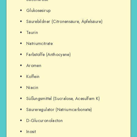
Glukosesirup
Säurebildner (Citronensäure, Äpfelsäure)
Taurin
Natriumcitrate
Farbstoffe (Anthocyane)
Aromen
Koffein
Niacin
Süßungsmittel (Sucralose, Acesulfam K)
Säureregulator (Natriumcarbonate)
D-Glucuronolacton
Inosit